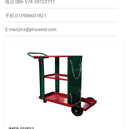
电话:086-574-59123711
手机:013906601821
E-mail:jms@jmsweld.com